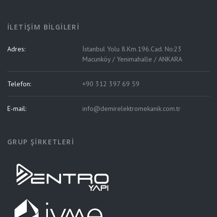
İLETİŞİM BİLGİLERİ
Adres:
İstanbul Yolu 8.Km.196.Cad. No:23
Macunköy / Yenimahalle / ANKARA
Telefon:
+90 312 397 69 59
E-mail:
info@demirelektromekanik.com.tr
GRUP ŞİRKETLERİ